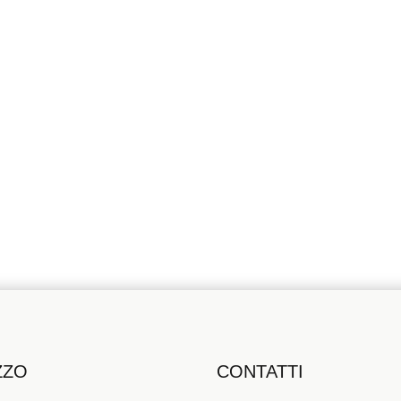
GNO DI MAGGIORI INFO
Parla con i nostri professionisti
Contattaci
ZZO
CONTATTI