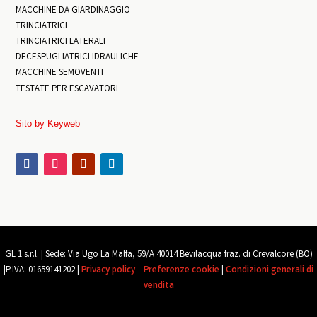
MACCHINE DA GIARDINAGGIO
TRINCIATRICI
TRINCIATRICI LATERALI
DECESPUGLIATRICI IDRAULICHE
MACCHINE SEMOVENTI
TESTATE PER ESCAVATORI
Sito by Keyweb
GL 1 s.r.l. |
Sede: Via Ugo La Malfa, 59/A 40014 Bevilacqua
fraz
. di Crevalcore (BO)
|
P.IVA: 01659141202 |
Privacy policy
–
Preferenze cookie
|
Condizioni generali di
vendita