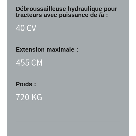
Débroussailleuse hydraulique pour
tracteurs avec puissance de /à :
40 CV
Extension maximale :
455 CM
Poids :
720 KG