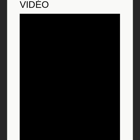
VID
É
O