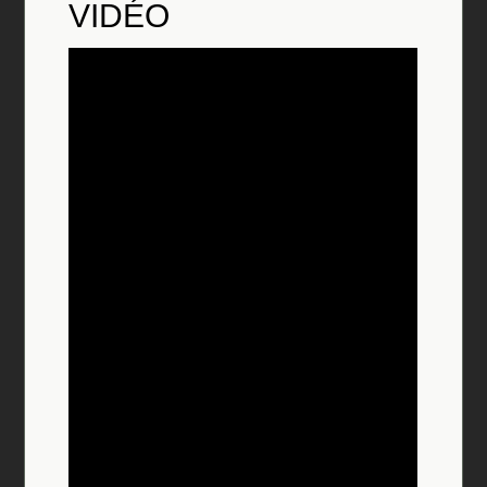
VID
É
O