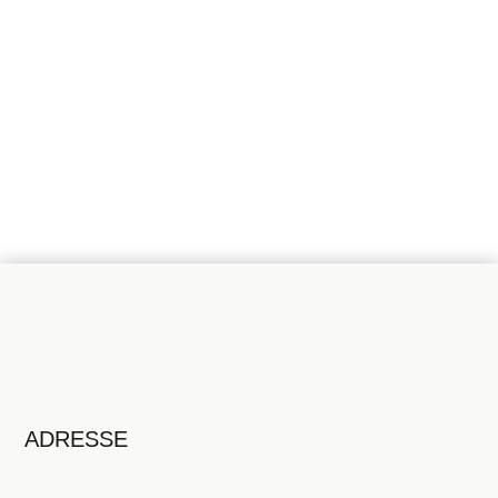
?
Parlez à nos professionels
Contactez-nous
ADRESSE