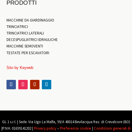
PRODOTTI
MACCHINE DA GIARDINAGGIO
TRINCIATRICI
TRINCIATRICI LATERALI
DECESPUGLIATRICI IDRAULICHE
MACCHINE SEMOVENTI
TESTATE PER ESCAVATORI
Sito by Keyweb
GL 1 s.r.l. |
Sede: Via Ugo La Malfa, 59/A 40014 Bevilacqua
fraz
. di Crevalcore (BO)
|
P.IVA: 01659141202 |
Privacy policy
–
Preferenze cookie
|
Condizioni generali di