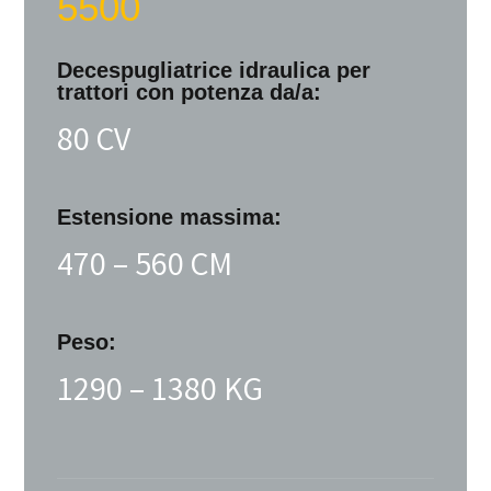
5500
Decespugliatrice idraulica
per
trattori con potenza da/a:
80 CV
Estensione massima:
470 – 560 CM
Peso:
1290 – 1380 KG