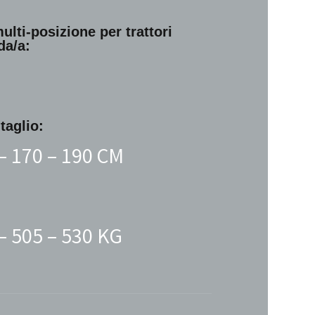
multi-posizione
per trattori
da/a:
taglio:
– 170 – 190 CM
– 505 – 530 KG