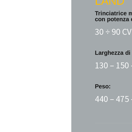
LAND
Trinciatrice 
con potenza 
30 ÷ 90 CV
Larghezza di 
130 – 150 
Peso:
440 – 475 