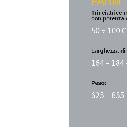
FARM
Trinciatrice 
con potenza 
50 ÷ 100 
Larghezza di 
164 – 184
Peso:
625 – 655