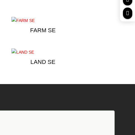

FARM SE
LAND SE