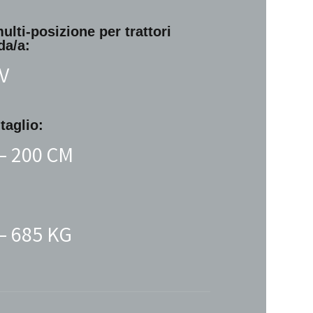
multi-posizione
per trattori
da/a:
CV
taglio:
 – 200 CM
 – 685 KG