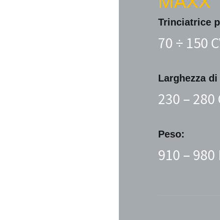
MAXX
Trinciatrice
p
70 ÷ 150 
Larghezza di 
230 – 280
Peso:
910 – 980