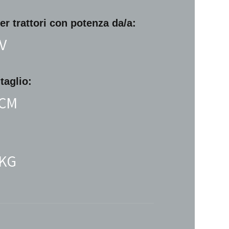
er trattori con potenza da/a:
CV
taglio:
 CM
 KG